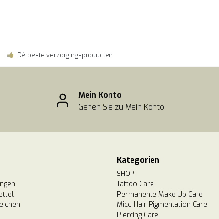
Dé beste verzorgingsproducten
Mein Konto
Gehen Sie zu Mein Konto
Kategorien
SHOP
ungen
Tattoo Care
ttel
Permanente Make Up Care
eichen
Mico Hair Pigmentation Care
Piercing Care