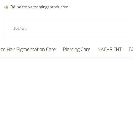
Dé beste verzorgingsproducten
ico Hair Pigmentation Care
Piercing Care
NACHRICHT
B