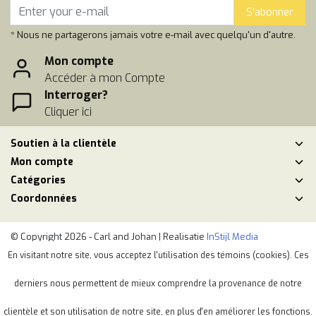
S'abonner
* Nous ne partagerons jamais votre e-mail avec quelqu'un d'autre.
Mon compte
Accéder à mon Compte
Interroger?
Cliquer ici
Soutien à la clientèle
Mon compte
Catégories
Coordonnées
© Copyright 2026 - Carl and Johan | Realisatie
InStijl Media
Conditions générales de vente
|
Politique de respect de la vie privéé
En visitant notre site, vous acceptez l'utilisation des témoins (cookies). Ces
|
Plan du site
|
RSS Feed
derniers nous permettent de mieux comprendre la provenance de notre
clientèle et son utilisation de notre site, en plus d'en améliorer les fonctions.