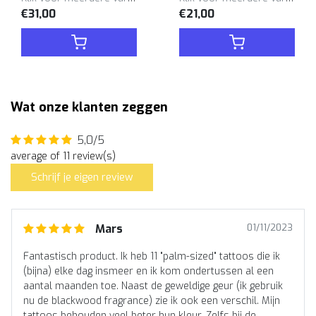
€31,00
€21,00
Wat onze klanten zeggen
5,0/5
average of 11 review(s)
Schrijf je eigen review
Mars
01/11/2023
Fantastisch product. Ik heb 11 "palm-sized" tattoos die ik
(bijna) elke dag insmeer en ik kom ondertussen al een
aantal maanden toe. Naast de geweldige geur (ik gebruik
nu de blackwood fragrance) zie ik ook een verschil. Mijn
tattoos behouden veel beter hun kleur. Zelfs bij de