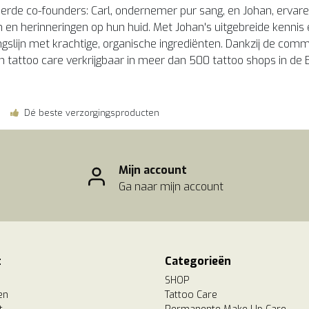
eerde co-founders: Carl, ondernemer pur sang, en Johan, erva
 en herinneringen op hun huid. Met Johan's uitgebreide kennis 
ngslijn met krachtige, organische ingrediënten. Dankzij de co
n tattoo care verkrijgbaar in meer dan 500 tattoo shops in de 
Dé beste verzorgingsproducten
Mijn account
Ga naar mijn account
t
Categorieën
SHOP
en
Tattoo Care