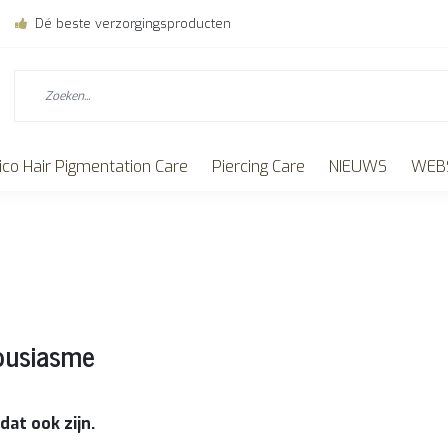
Dé beste verzorgingsproducten
ico Hair Pigmentation Care
Piercing Care
NIEUWS
WEBS
housiasme
dat ook zijn.