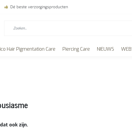
Dé beste verzorgingsproducten
ico Hair Pigmentation Care
Piercing Care
NIEUWS
WEBS
housiasme
dat ook zijn.