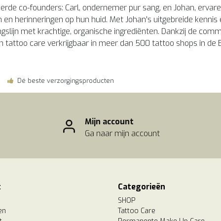
eerde co-founders: Carl, ondernemer pur sang, en Johan, erva
 en herinneringen op hun huid. Met Johan's uitgebreide kennis 
ngslijn met krachtige, organische ingrediënten. Dankzij de co
n tattoo care verkrijgbaar in meer dan 500 tattoo shops in de 
Dé beste verzorgingsproducten
Mijn account
Ga naar mijn account
t
Categorieën
SHOP
en
Tattoo Care