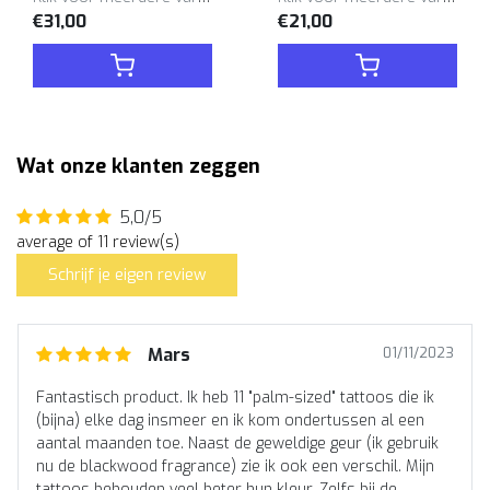
€31,00
€21,00
Wat onze klanten zeggen
5,0/5
average of 11 review(s)
Schrijf je eigen review
Mars
01/11/2023
Fantastisch product. Ik heb 11 "palm-sized" tattoos die ik
(bijna) elke dag insmeer en ik kom ondertussen al een
aantal maanden toe. Naast de geweldige geur (ik gebruik
nu de blackwood fragrance) zie ik ook een verschil. Mijn
tattoos behouden veel beter hun kleur. Zelfs bij de