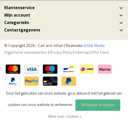
Klantenservice
Mijn account
Categorieën
Contactgegevens
© Copyright 2026 - Carl and Johan | Realisatie
InStijl Media
Algemene voorwaarden
|
Privacy Policy
|
Sitemap
|
RSS Feed
Door het gebruiken van onze website, ga je akkoord met het gebruik van
cookies om onze website te verbeteren.
Dit bericht verbergen
Meer over cookies »