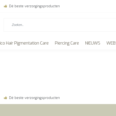
Dé beste verzorgingsproducten
ico Hair Pigmentation Care
Piercing Care
NIEUWS
WEBS
Dé beste verzorgingsproducten