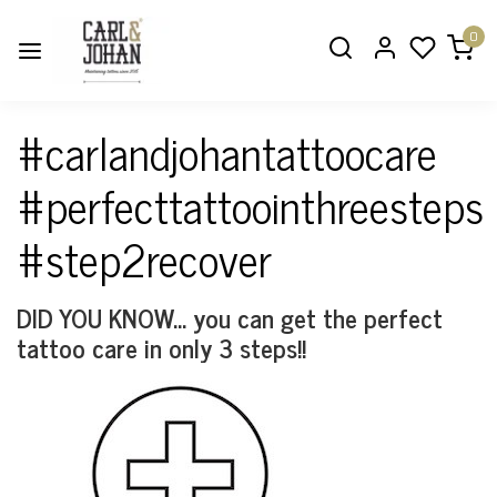
0
#carlandjohantattoocare
#perfecttattoointhreesteps
#step2recover
DID YOU KNOW... you can get the perfect
tattoo care in only 3 steps!!