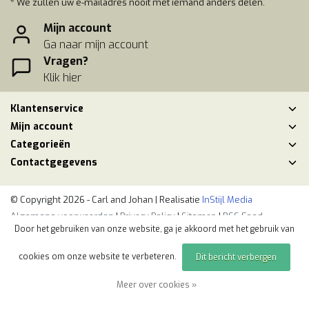
* We zullen uw e-mailadres nooit met iemand anders delen.
Mijn account
Ga naar mijn account
Vragen?
Klik hier
Klantenservice
Mijn account
Categorieën
Contactgegevens
© Copyright 2026 - Carl and Johan | Realisatie
InStijl Media
Algemene voorwaarden
|
Privacy Policy
|
Sitemap
|
RSS Feed
Door het gebruiken van onze website, ga je akkoord met het gebruik van
cookies om onze website te verbeteren.
Dit bericht verbergen
Meer over cookies »