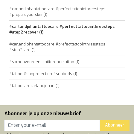
#carlandjohantattoocare #perfecttattoointhreesteps
#prepareyourskin
(1)
#carlandjohantattoocare #perfecttattoointhreesteps
#step2recover
(1)
#carlandjohantattoocare #prefecttattoointhreesteps
#step3care
(1)
#samenvooreenschitterendetattoo
(1)
#tattoo #sunprotection #sunbeds
(1)
#tattoocarecarlandjohan
(1)
Abonneer je op onze nieuwsbrief
Abonneer