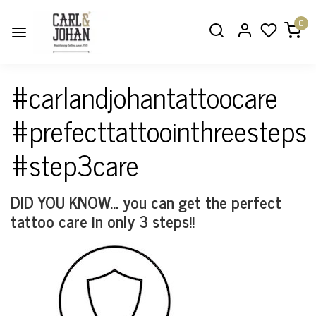
0
#carlandjohantattoocare
#prefecttattoointhreesteps
#step3care
DID YOU KNOW... you can get the perfect
tattoo care in only 3 steps!!