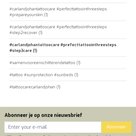
#carlandjohantattoocare #perfecttattoointhreesteps
#prepareyourskin
(1)
#carlandjohantattoocare #perfecttattoointhreesteps
#step2recover
(1)
#carlandjohantattoocare #prefecttattoointhreesteps
#step3care
(1)
#samenvooreenschitterendetattoo
(1)
#tattoo #sunprotection #sunbeds
(1)
#tattoocarecarlandjohan
(1)
Abonneer je op onze nieuwsbrief
Abonneer