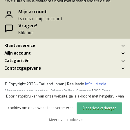
* We zullen uw e-mailadres nooit met iemand anders delen.
Mijn account
Ga naar mijn account
Vragen?
Klik hier
Klantenservice
Mijn account
Categorieën
Contactgegevens
© Copyright 2026 - Carl and Johan | Realisatie
InStijl Media
Algemene voorwaarden
|
Privacy Policy
|
Sitemap
|
RSS Feed
Door het gebruiken van onze website, ga je akkoord met het gebruik van
cookies om onze website te verbeteren.
Dit bericht verbergen
Meer over cookies »