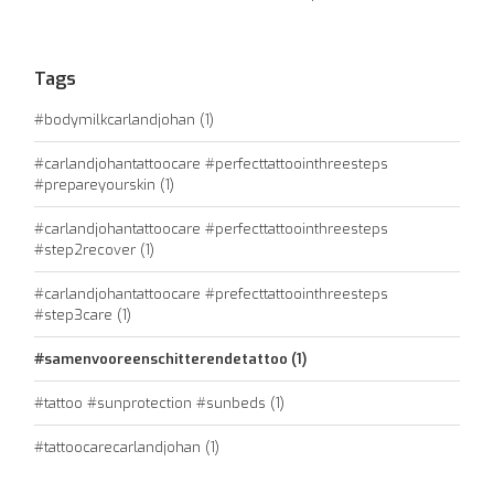
Tags
#bodymilkcarlandjohan
(1)
#carlandjohantattoocare #perfecttattoointhreesteps
#prepareyourskin
(1)
#carlandjohantattoocare #perfecttattoointhreesteps
#step2recover
(1)
#carlandjohantattoocare #prefecttattoointhreesteps
#step3care
(1)
#samenvooreenschitterendetattoo
(1)
#tattoo #sunprotection #sunbeds
(1)
#tattoocarecarlandjohan
(1)