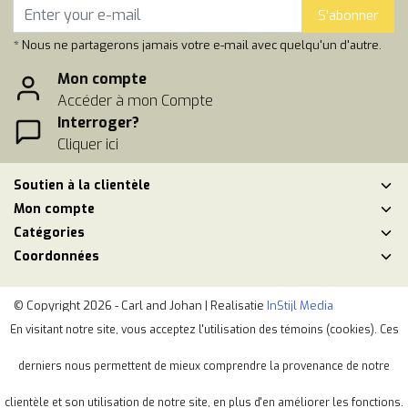
S'abonner
* Nous ne partagerons jamais votre e-mail avec quelqu'un d'autre.
Mon compte
Accéder à mon Compte
Interroger?
Cliquer ici
Soutien à la clientèle
Mon compte
Catégories
Coordonnées
© Copyright 2026 - Carl and Johan | Realisatie
InStijl Media
Conditions générales de vente
|
Politique de respect de la vie privéé
En visitant notre site, vous acceptez l'utilisation des témoins (cookies). Ces
|
Plan du site
|
RSS Feed
derniers nous permettent de mieux comprendre la provenance de notre
clientèle et son utilisation de notre site, en plus d'en améliorer les fonctions.