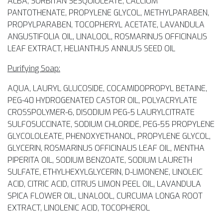
ALBA, SORBITAN SESQUIOLEATE, CALCIUM
PANTOTHENATE, PROPYLENE GLYCOL, METHYLPARABEN,
PROPYLPARABEN, TOCOPHERYL ACETATE, LAVANDULA
ANGUSTIFOLIA OIL, LINALOOL, ROSMARINUS OFFICINALIS
LEAF EXTRACT, HELIANTHUS ANNUUS SEED OIL
Purifying Soap:
AQUA, LAURYL GLUCOSIDE, COCAMIDOPROPYL BETAINE,
PEG-40 HYDROGENATED CASTOR OIL, POLYACRYLATE
CROSSPOLYMER-6, DISODIUM PEG-5 LAURYLCITRATE
SULFOSUCCINATE, SODIUM CHLORIDE, PEG-55 PROPYLENE
GLYCOLOLEATE, PHENOXYETHANOL, PROPYLENE GLYCOL,
GLYCERIN, ROSMARINUS OFFICINALIS LEAF OIL, MENTHA
PIPERITA OIL, SODIUM BENZOATE, SODIUM LAURETH
SULFATE, ETHYLHEXYLGLYCERIN, D-LIMONENE, LINOLEIC
ACID, CITRIC ACID, CITRUS LIMON PEEL OIL, LAVANDULA
SPICA FLOWER OIL, LINALOOL, CURCUMA LONGA ROOT
EXTRACT, LINOLENIC ACID, TOCOPHEROL