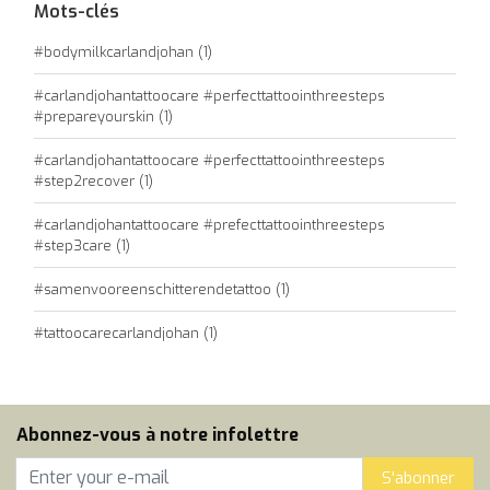
Mots-clés
#bodymilkcarlandjohan
(1)
#carlandjohantattoocare #perfecttattoointhreesteps
#prepareyourskin
(1)
#carlandjohantattoocare #perfecttattoointhreesteps
#step2recover
(1)
#carlandjohantattoocare #prefecttattoointhreesteps
#step3care
(1)
#samenvooreenschitterendetattoo
(1)
#tattoocarecarlandjohan
(1)
Abonnez-vous à notre infolettre
S'abonner