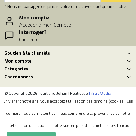
* Nous ne partagerons jamais votre e-mail avec quelqu'un d'autre.
Mon compte
Accéder à mon Compte
Interroger?
Cliquer ici
Soutien à la clientèle
Mon compte
Catégories
Coordonnées
© Copyright 2026 - Carl and Johan | Realisatie
InStijl Media
Conditions générales de vente
|
Politique de respect de la vie privéé
En visitant notre site, vous acceptez l'utilisation des témoins (cookies). Ces
|
Plan du site
|
RSS Feed
derniers nous permettent de mieux comprendre la provenance de notre
clientèle et son utilisation de notre site, en plus d'en améliorer les fonctions.