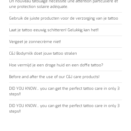
Un nouveau tatouage nécessite une attention particulière et
une protection solaire adéquate.
Gebruik de juiste producten voor de verzorging van je tattoo
Laat je tattoo eeuwig schitteren! Gelukkig kan het!!
Vergeet je zonnecrème niet!
C&J Bodymilk doet jouw tattoo stralen
Hoe vermijd je een droge huid en een doffe tattoo?
Before and after the use of our C&J care products!
DID YOU KNOW... you can get the perfect tattoo care in only 3
steps!!
DID YOU KNOW... you can get the perfect tattoo care in only 3
steps!!