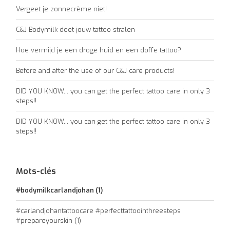
Vergeet je zonnecrème niet!
C&J Bodymilk doet jouw tattoo stralen
Hoe vermijd je een droge huid en een doffe tattoo?
Before and after the use of our C&J care products!
DID YOU KNOW... you can get the perfect tattoo care in only 3
steps!!
DID YOU KNOW... you can get the perfect tattoo care in only 3
steps!!
Mots-clés
#bodymilkcarlandjohan
(1)
#carlandjohantattoocare #perfecttattoointhreesteps
#prepareyourskin
(1)