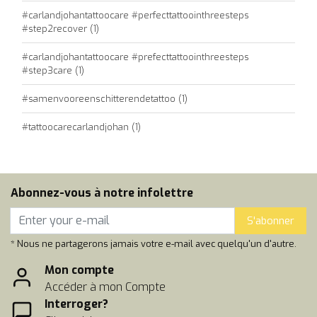
#carlandjohantattoocare #perfecttattoointhreesteps
#step2recover
(1)
#carlandjohantattoocare #prefecttattoointhreesteps
#step3care
(1)
#samenvooreenschitterendetattoo
(1)
#tattoocarecarlandjohan
(1)
Abonnez-vous à notre infolettre
S'abonner
* Nous ne partagerons jamais votre e-mail avec quelqu'un d'autre.
Mon compte
Accéder à mon Compte
Interroger?