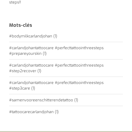
steps!!
Mots-clés
#bodymilkcarlandjohan
(1)
#carlandjohantattoocare #perfecttattoointhreesteps
#prepareyourskin
(1)
#carlandjohantattoocare #perfecttattoointhreesteps
#step2recover
(1)
#carlandjohantattoocare #prefecttattoointhreesteps
#step3care
(1)
#samenvooreenschitterendetattoo
(1)
#tattoocarecarlandjohan
(1)