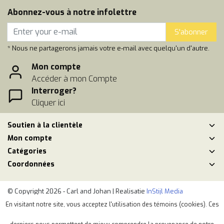
Abonnez-vous à notre infolettre
S'abonner
* Nous ne partagerons jamais votre e-mail avec quelqu'un d'autre.
Mon compte
Accéder à mon Compte
Interroger?
Cliquer ici
Soutien à la clientèle
Mon compte
Catégories
Coordonnées
© Copyright 2026 - Carl and Johan | Realisatie
InStijl Media
Conditions générales de vente
|
Politique de respect de la vie privéé
En visitant notre site, vous acceptez l'utilisation des témoins (cookies). Ces
|
Plan du site
|
RSS Feed