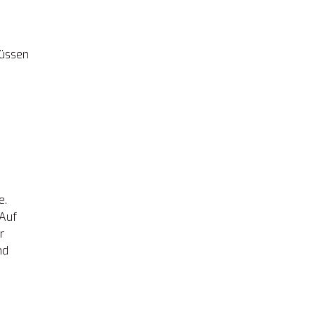
müssen
e.
 Auf
r
nd