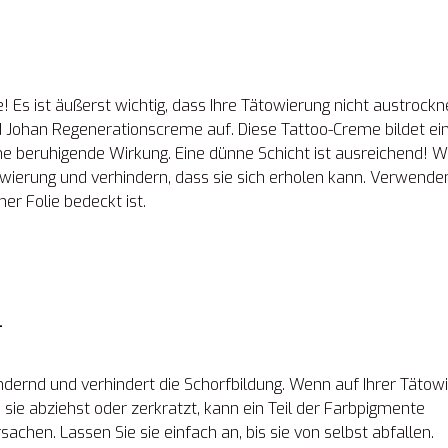
! Es ist äußerst wichtig, dass Ihre Tätowierung nicht austrockn
und Johan Regenerationscreme auf. Diese Tattoo-Creme bildet ei
ne beruhigende Wirkung. Eine dünne Schicht ist ausreichend! 
towierung und verhindern, dass sie sich erholen kann. Verwende
er Folie bedeckt ist.
.
ndernd und verhindert die Schorfbildung. Wenn auf Ihrer Tätow
u sie abziehst oder zerkratzt, kann ein Teil der Farbpigmente
chen. Lassen Sie sie einfach an, bis sie von selbst abfallen.