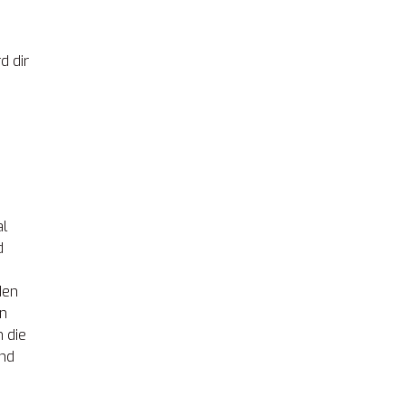
d dir
al
d
den
en
h die
und