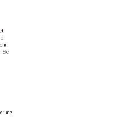
et.
ne
Wenn
n Sie
ierung