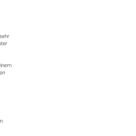
 sehr
nter
 einem
von
en