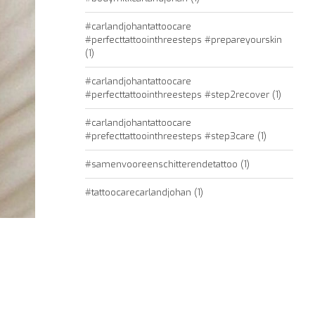
#carlandjohantattoocare
#perfecttattoointhreesteps #prepareyourskin
(1)
#carlandjohantattoocare
#perfecttattoointhreesteps #step2recover
(1)
#carlandjohantattoocare
#prefecttattoointhreesteps #step3care
(1)
#samenvooreenschitterendetattoo
(1)
#tattoocarecarlandjohan
(1)