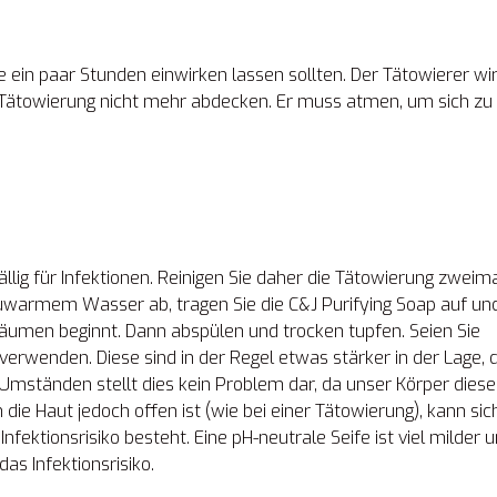
Sie ein paar Stunden einwirken lassen sollten. Der Tätowierer wir
e Tätowierung nicht mehr abdecken. Er muss atmen, um sich zu
lig für Infektionen. Reinigen Sie daher die Tätowierung zweim
 lauwarmem Wasser ab, tragen Sie die C&J Purifying Soap auf un
chäumen beginnt. Dann abspülen und trocken tupfen. Seien Sie
 verwenden. Diese sind in der Regel etwas stärker in der Lage, 
mständen stellt dies kein Problem dar, da unser Körper dies
ie Haut jedoch offen ist (wie bei einer Tätowierung), kann sic
nfektionsrisiko besteht. Eine pH-neutrale Seife ist viel milder 
as Infektionsrisiko.