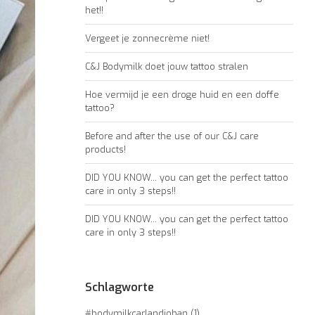
het!!
Vergeet je zonnecrème niet!
C&J Bodymilk doet jouw tattoo stralen
Hoe vermijd je een droge huid en een doffe
tattoo?
Before and after the use of our C&J care
products!
DID YOU KNOW... you can get the perfect tattoo
care in only 3 steps!!
DID YOU KNOW... you can get the perfect tattoo
care in only 3 steps!!
Schlagworte
#bodymilkcarlandjohan
(1)