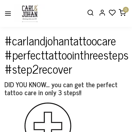
0
#carlandjohantattoocare
#perfecttattoointhreesteps
#step2recover
DID YOU KNOW... you can get the perfect
tattoo care in only 3 steps!!