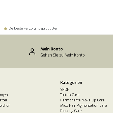
Dé beste verzorgingsproducten
Mein Konto
Gehen Sie zu Mein Konto
Kategorien
SHOP
ungen
Tattoo Care
ttel
Permanente Make Up Care
eichen
Mico Hair Pigmentation Care
Piercing Care