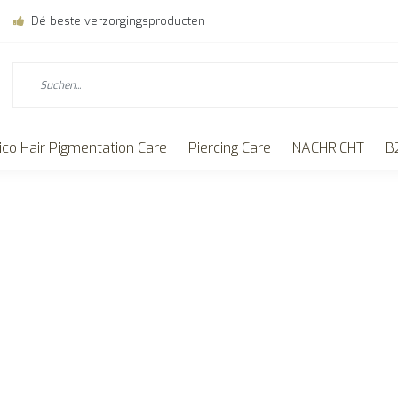
Dé beste verzorgingsproducten
ico Hair Pigmentation Care
Piercing Care
NACHRICHT
B