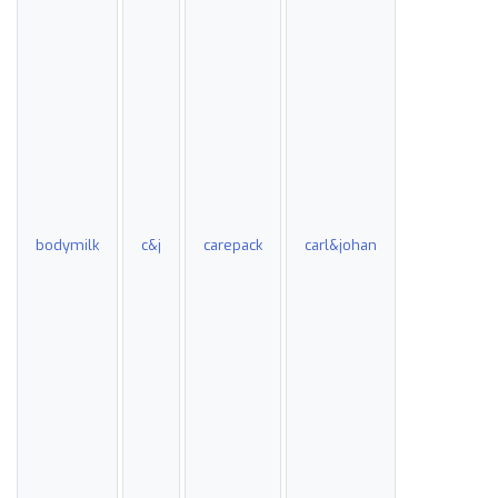
bodymilk
c&j
carepack
carl&johan