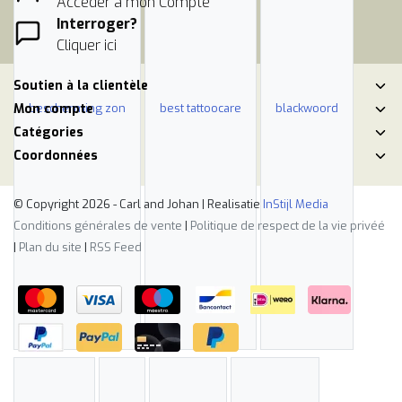
Accéder à mon Compte
Interroger?
Cliquer ici
Soutien à la clientèle
bescherming zon
best tattoocare
blackwoord
Mon compte
Catégories
Coordonnées
© Copyright 2026 - Carl and Johan | Realisatie
InStijl Media
Conditions générales de vente
|
Politique de respect de la vie privéé
|
Plan du site
|
RSS Feed